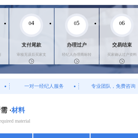
4
5
6
0
0
0
支付尾款
办理过户
交易结束
商
审核无误后买家支
经纪人办理商标转
买家确认过户资料
付尾款，卖家办理
让手续，交付相关
后，平台解冻资金
相关手续
证书
支付卖家
一对一经纪人服务
专业团队，免费咨询
需 ·
材料
equired material