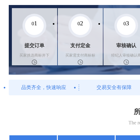
1
2
3
0
0
0
提交订单
支付定金
审核确认
买家挑选商标并下
买家需支付商标标
经纪人审核确认
单
价的10%的购买订
标状态
金
品类齐全，快速响应
交易安全有保障
所
The r