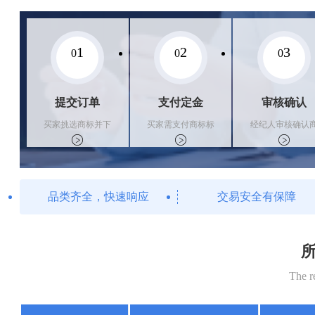
1
2
3
0
0
0
提交订单
支付定金
审核确认
买家挑选商标并下
买家需支付商标标
经纪人审核确认
单
价的10%的购买订
标状态
金
品类齐全，快速响应
交易安全有保障
所
The r