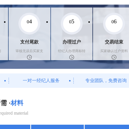
4
5
6
0
0
0
支付尾款
办理过户
交易结束
商
审核无误后买家支
经纪人办理商标转
买家确认过户资料
付尾款，卖家办理
让手续，交付相关
后，平台解冻资金
相关手续
证书
支付卖家
一对一经纪人服务
专业团队，免费咨询
需 ·
材料
equired material