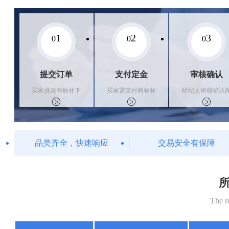
1
2
3
0
0
0
提交订单
支付定金
审核确认
买家挑选商标并下
买家需支付商标标
经纪人审核确认
单
价的10%的购买订
标状态
金
品类齐全，快速响应
交易安全有保障
所
The r