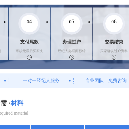
4
5
6
0
0
0
支付尾款
办理过户
交易结束
商
审核无误后买家支
经纪人办理商标转
买家确认过户资料
付尾款，卖家办理
让手续，交付相关
后，平台解冻资金
相关手续
证书
支付卖家
一对一经纪人服务
专业团队，免费咨询
需 ·
材料
equired material