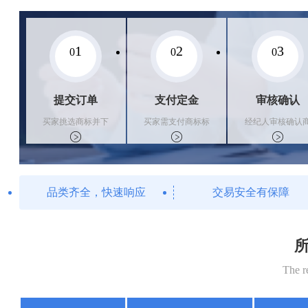
1
2
3
0
0
0
提交订单
支付定金
审核确认
买家挑选商标并下
买家需支付商标标
经纪人审核确认
单
价的10%的购买订
标状态
金
品类齐全，快速响应
交易安全有保障
所
The r