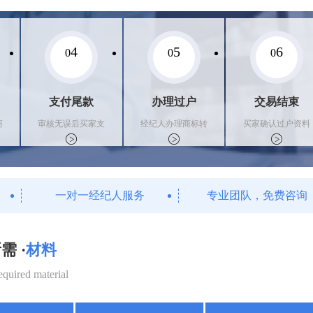
4
5
6
0
0
0
支付尾款
办理过户
交易结束
商
审核无误后买家支
经纪人办理商标转
买家确认过户资料
付尾款，卖家办理
让手续，交付相关
后，平台解冻资金
相关手续
证书
支付卖家
一对一经纪人服务
专业团队，免费咨询
需 ·
材料
equired material