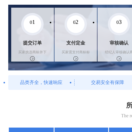
1
2
3
0
0
0
提交订单
支付定金
审核确认
买家挑选商标并下
买家需支付商标标
经纪人审核确认
单
价的10%的购买订
标状态
金
品类齐全，快速响应
交易安全有保障
所
The r