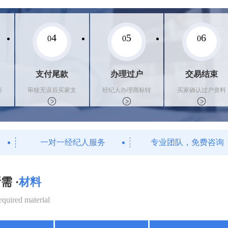
4
5
6
0
0
0
支付尾款
办理过户
交易结束
商
审核无误后买家支
经纪人办理商标转
买家确认过户资料
付尾款，卖家办理
让手续，交付相关
后，平台解冻资金
相关手续
证书
支付卖家
一对一经纪人服务
专业团队，免费咨询
需 ·
材料
equired material