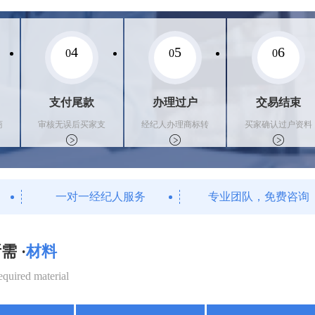
4
5
6
0
0
0
支付尾款
办理过户
交易结束
商
审核无误后买家支
经纪人办理商标转
买家确认过户资料
付尾款，卖家办理
让手续，交付相关
后，平台解冻资金
相关手续
证书
支付卖家
一对一经纪人服务
专业团队，免费咨询
需 ·
材料
equired material