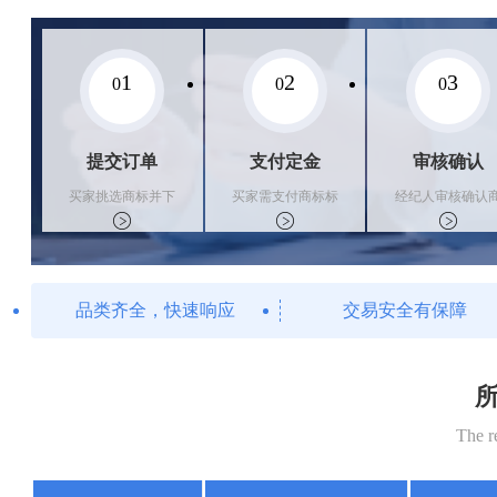
1
2
3
0
0
0
提交订单
支付定金
审核确认
买家挑选商标并下
买家需支付商标标
经纪人审核确认
单
价的10%的购买订
标状态
金
品类齐全，快速响应
交易安全有保障
所
The r