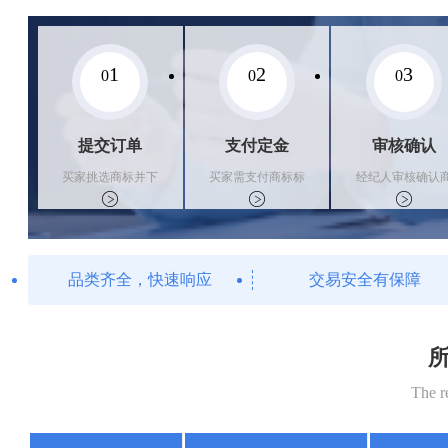
1
2
3
0
0
0
提交订单
支付定金
审核确认
买家挑选商标并下
买家需支付商标标
经纪人审核确认
单
价的10%的购买订
标状态
金
品类齐全，快速响应
交易安全有保障
所
The r