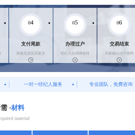
4
5
6
0
0
0
支付尾款
办理过户
交易结束
商
审核无误后买家支
经纪人办理商标转
买家确认过户资料
付尾款，卖家办理
让手续，交付相关
后，平台解冻资金
相关手续
证书
支付卖家
一对一经纪人服务
专业团队，免费咨询
需 ·
材料
equired material