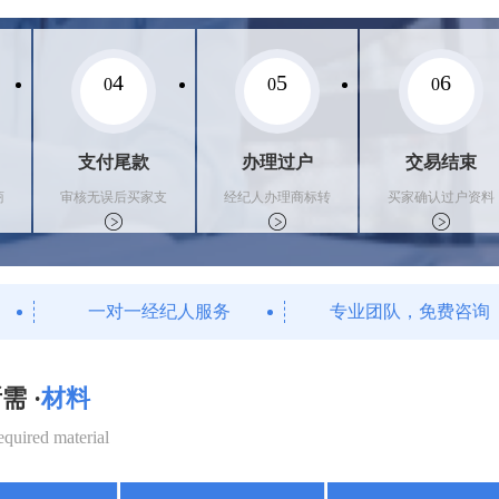
4
5
6
0
0
0
支付尾款
办理过户
交易结束
商
审核无误后买家支
经纪人办理商标转
买家确认过户资料
付尾款，卖家办理
让手续，交付相关
后，平台解冻资金
相关手续
证书
支付卖家
一对一经纪人服务
专业团队，免费咨询
需 ·
材料
equired material