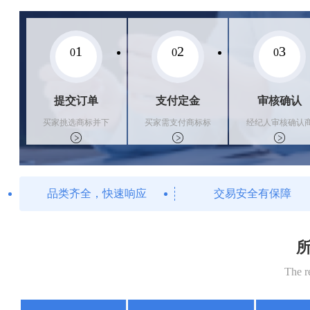
1
2
3
0
0
0
提交订单
支付定金
审核确认
买家挑选商标并下
买家需支付商标标
经纪人审核确认
单
价的10%的购买订
标状态
金
品类齐全，快速响应
交易安全有保障
所
The r