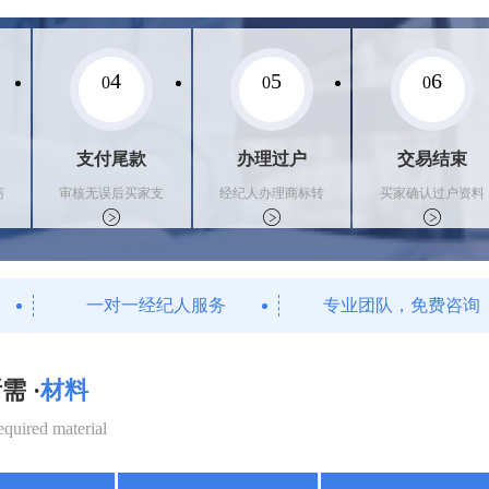
4
5
6
0
0
0
支付尾款
办理过户
交易结束
商
审核无误后买家支
经纪人办理商标转
买家确认过户资料
付尾款，卖家办理
让手续，交付相关
后，平台解冻资金
相关手续
证书
支付卖家
一对一经纪人服务
专业团队，免费咨询
需 ·
材料
equired material