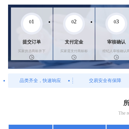
1
2
3
0
0
0
提交订单
支付定金
审核确认
买家挑选商标并下
买家需支付商标标
经纪人审核确认
单
价的10%的购买订
标状态
金
品类齐全，快速响应
交易安全有保障
所
The r