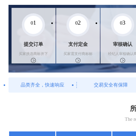
1
2
3
0
0
0
提交订单
支付定金
审核确认
买家挑选商标并下
买家需支付商标标
经纪人审核确认
单
价的10%的购买订
标状态
金
品类齐全，快速响应
交易安全有保障
所
The r