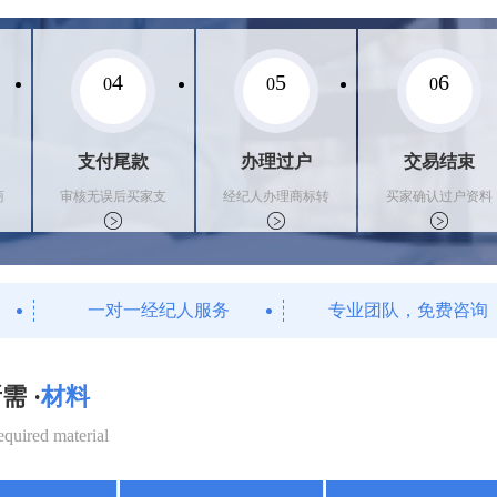
4
5
6
0
0
0
支付尾款
办理过户
交易结束
商
审核无误后买家支
经纪人办理商标转
买家确认过户资料
付尾款，卖家办理
让手续，交付相关
后，平台解冻资金
相关手续
证书
支付卖家
一对一经纪人服务
专业团队，免费咨询
需 ·
材料
equired material