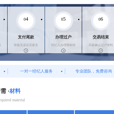
4
5
6
0
0
0
支付尾款
办理过户
交易结束
商
审核无误后买家支
经纪人办理商标转
买家确认过户资料
付尾款，卖家办理
让手续，交付相关
后，平台解冻资金
相关手续
证书
支付卖家
一对一经纪人服务
专业团队，免费咨询
需 ·
材料
equired material