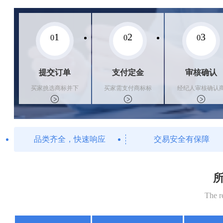
1
2
3
0
0
0
提交订单
支付定金
审核确认
买家挑选商标并下
买家需支付商标标
经纪人审核确认
单
价的10%的购买订
标状态
金
品类齐全，快速响应
交易安全有保障
所
The r