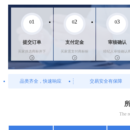
1
2
3
0
0
0
提交订单
支付定金
审核确认
买家挑选商标并下
买家需支付商标标
经纪人审核确认
单
价的10%的购买订
标状态
金
品类齐全，快速响应
交易安全有保障
所
The r