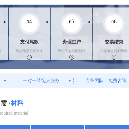
4
5
6
0
0
0
支付尾款
办理过户
交易结束
商
审核无误后买家支
经纪人办理商标转
买家确认过户资料
付尾款，卖家办理
让手续，交付相关
后，平台解冻资金
相关手续
证书
支付卖家
一对一经纪人服务
专业团队，免费咨询
需 ·
材料
equired material